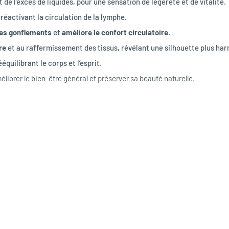
et de l’excès de liquides, pour une sensation de légèreté et de vitalité.
 réactivant la circulation de la lymphe.
les gonflements
 et 
améliore le confort circulatoire.
re
 et au raffermissement des tissus, révélant une silhouette plus ha
ééquilibrant le corps et l’esprit.
éliorer le bien-être général et préserver sa beauté naturelle.