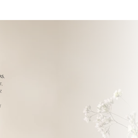
rs
,
t,
z
t