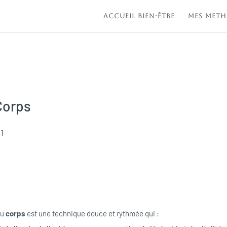
Accueil bien-être
MES MET
Corps
1
u 
corps
 est une technique douce et rythmée qui :