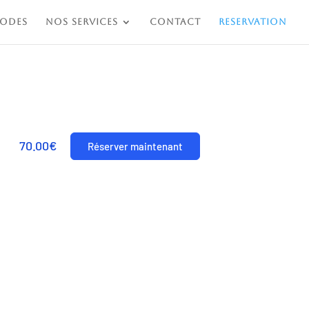
HODES
Nos Services
contact
RESERVATION
70.00€
Réserver maintenant